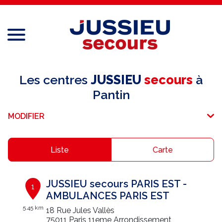
Menu
Réseau national
Les centres
JUSSIEU
secours
à
Pantin
Services aux professionnels
MODIFIER
Services aux particuliers
Recrutement
Liste
Carte
Espace adhérent
JUSSIEU secours PARIS EST -
1
E-paiement
AMBULANCES PARIS EST
5.45 km
18 Rue Jules Vallès
Une question ?
75011 Paris 11eme Arrondissement