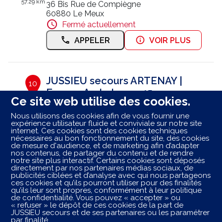
57.29 km
36 Bis Rue de Compiègne
60880 Le Meux
Fermé actuellement
APPELER
VOIR PLUS
JUSSIEU secours ARTENAY |
10
Europe Ambulance 45
Ce site web utilise des cookies.
99.71 km
ZI Sud Route d'Orléans
Nous utilisons des cookies afin de vous fournir une
45410 Artenay
expérience utilisateur fluide et conviviale sur notre site
Fermé actuellement
internet. Ces cookies sont des cookies techniques
nécessaires au bon fonctionnement du site, des cookies
RÉSERVER
APPELER
de mesure d'audience, et de marketing afin d’adapter
nos contenus, de partager du contenu et de rendre
notre site plus interactif. Certains cookies sont déposés
VOIR PLUS
directement par nos partenaires médias sociaux, de
publicités ciblées et d’analyse avec qui nous partageons
ces cookies et qu’ils pourront utiliser pour des finalités
qu’ils leur sont propres, conformément à leur politique
de confidentialité. Vous pouvez « accepter » ou
Les centres ambulancier
JUSSIEU
secours
dans les
« refuser » le dépôt de ces cookies de la part de
villes à proximité
JUSSIEU secours et de ses partenaires ou les paramétrer
par finalité.