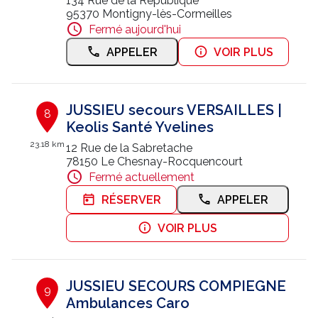
134 Rue de la République
95370 Montigny-lès-Cormeilles
Fermé aujourd'hui
APPELER
VOIR PLUS
JUSSIEU secours VERSAILLES |
8
Keolis Santé Yvelines
23.18 km
12 Rue de la Sabretache
78150 Le Chesnay-Rocquencourt
Fermé actuellement
RÉSERVER
APPELER
VOIR PLUS
JUSSIEU SECOURS COMPIEGNE
9
Ambulances Caro