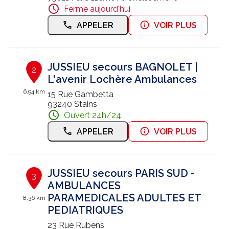
Fermé aujourd'hui
Nous contacter
APPELER
VOIR PLUS
Trouver un centre JUSSIEU
JUSSIEU secours BAGNOLET |
2
L'avenir Lochère Ambulances
6.94 km
15 Rue Gambetta
93240 Stains
Ouvert 24h/24
APPELER
VOIR PLUS
JUSSIEU secours PARIS SUD -
3
AMBULANCES
PARAMEDICALES ADULTES ET
8.36 km
PEDIATRIQUES
23 Rue Rubens