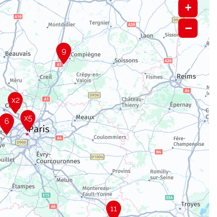
+
−
9
x2
x5
6
11