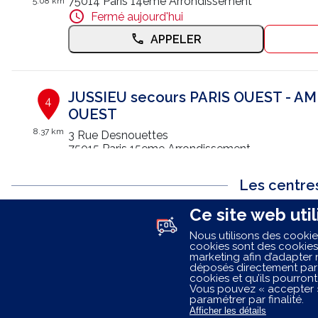
75014 Paris 14eme Arrondissement
5.08 km
Fermé aujourd'hui
APPELER
JUSSIEU secours PARIS OUEST - 
4
OUEST
8.37 km
3 Rue Desnouettes
75015 Paris 15eme Arrondissement
Fermé aujourd'hui
Les centre
APPELER
Ce site web util
Charenton-le-Pont
Vitry-sur-Seine
Nous utilisons des cookies
Ivry-sur-Seine
Le Kremlin-Bicêtre
JUSSIEU secours BAGNOLET | L'ave
cookies sont des cookies
5
Saint-Mandé
Villejuif
marketing afin d’adapter 
Ambulances
déposés directement par 
Alfortville
Joinville-le-Pont
cookies et qu’ils pourront
15.37 km
15 Rue Gambetta
Maisons-Alfort
Bagnolet
Vous pouvez « accepter »
93240 Stains
paramétrer par finalité.
Vincennes
Créteil
Ouvert 24h/24
Afficher les détails