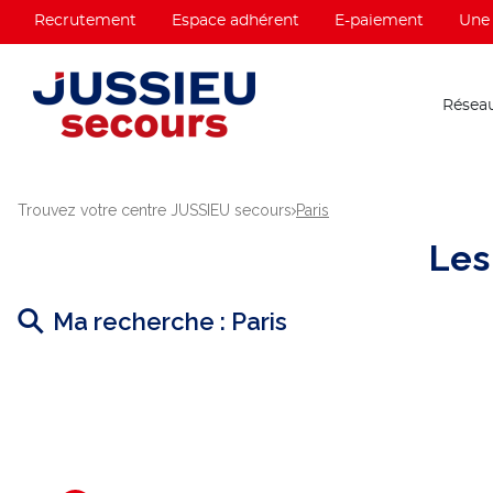
Recrutement
Espace adhérent
E-paiement
Une 
Réseau
Trouvez votre centre JUSSIEU secours
Paris
Les
Ma recherche :
Paris