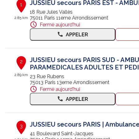
JUSSIEU secours PARIS EST - AMB
1
18 Rue Jules Vallès
75011 Paris 11eme Arrondissement
2.85 km
Fermé aujourd'hui
APPELER
JUSSIEU secours PARIS SUD - AM
2
PARAMEDICALES ADULTES ET PED
2.89 km
23 Rue Rubens
75013 Paris 13eme Arrondissement
Fermé aujourd'hui
APPELER
JUSSIEU secours PARIS | Ambulance
3
41 Boulevard Saint-Jacques