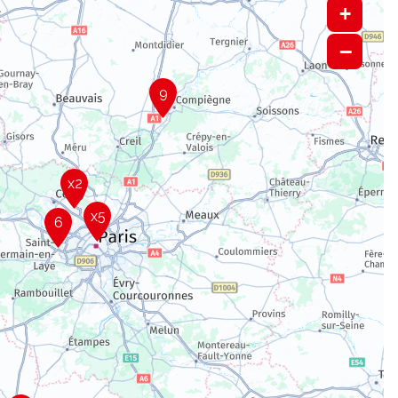
+
−
9
x2
x5
6