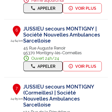
Fermé aujourd'hui
APPELER
VOIR PLUS
JUSSIEU secours MONTIGNY |
6
Société Nouvelles Ambulances
Sarcelloise
24.64 km
45 Rue Auguste Renoir
95370 Montigny-lès-Cormeilles
Ouvert 24h/24
APPELER
VOIR PLUS
JUSSIEU secours MONTIGNY
7
(Cormeilles) | Société
Nouvelles Ambulances
24.65 km
Sarcelloise