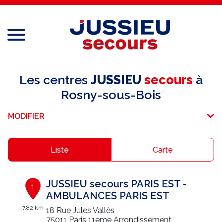
Menu
Réseau national
Les centres
JUSSIEU
secours
à
Rosny-sous-Bois
Services aux professionnels
MODIFIER
Services aux particuliers
Recrutement
Liste
Carte
Espace adhérent
JUSSIEU secours PARIS EST -
1
E-paiement
AMBULANCES PARIS EST
7.82 km
18 Rue Jules Vallès
Une question ?
75011 Paris 11eme Arrondissement