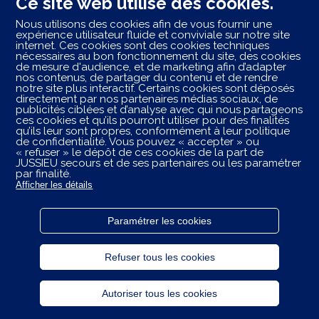
Ce site web utilise des cookies.
99.53 km
ZI Sud Route d'Orléans
Nous utilisons des cookies afin de vous fournir une
45410 Artenay
expérience utilisateur fluide et conviviale sur notre site
Fermé actuellement
internet. Ces cookies sont des cookies techniques
nécessaires au bon fonctionnement du site, des cookies
RÉSERVER
APPELER
de mesure d'audience, et de marketing afin d’adapter
nos contenus, de partager du contenu et de rendre
notre site plus interactif. Certains cookies sont déposés
VOIR PLUS
directement par nos partenaires médias sociaux, de
publicités ciblées et d’analyse avec qui nous partageons
ces cookies et qu’ils pourront utiliser pour des finalités
qu’ils leur sont propres, conformément à leur politique
de confidentialité. Vous pouvez « accepter » ou
Les centres ambulancier
JUSSIEU
secours
dans les
« refuser » le dépôt de ces cookies de la part de
villes à proximité
JUSSIEU secours et de ses partenaires ou les paramétrer
par finalité.
Afficher les détails
Trouvez votre centre JUSSIEU secours
Rosny-sous-Bois
Paramétrer les cookies
Powered by
evermaps ©
Plan du site
Refuser tous les cookies
Mentions légales
Autoriser tous les cookies
Politique de confidentialité