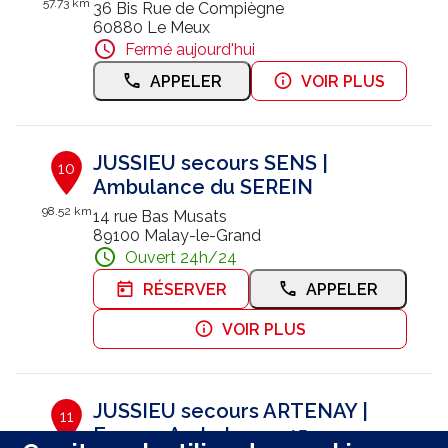
57.73 km
36 Bis Rue de Compiègne
60880 Le Meux
Fermé aujourd'hui
APPELER
VOIR PLUS
JUSSIEU secours SENS |
10
Ambulance du SEREIN
98.52 km
14 rue Bas Musats
89100 Malay-le-Grand
Ouvert 24h/24
RÉSERVER
APPELER
VOIR PLUS
JUSSIEU secours ARTENAY |
11
Europe Ambulance 45