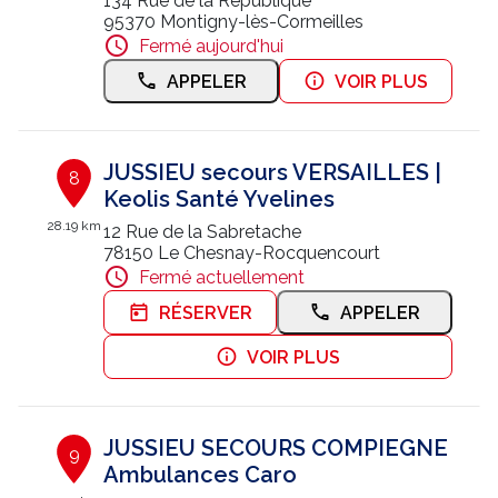
134 Rue de la République
95370 Montigny-lès-Cormeilles
Fermé aujourd'hui
APPELER
VOIR PLUS
JUSSIEU secours VERSAILLES |
8
Keolis Santé Yvelines
28.19 km
12 Rue de la Sabretache
78150 Le Chesnay-Rocquencourt
Fermé actuellement
RÉSERVER
APPELER
VOIR PLUS
JUSSIEU SECOURS COMPIEGNE
9
Ambulances Caro