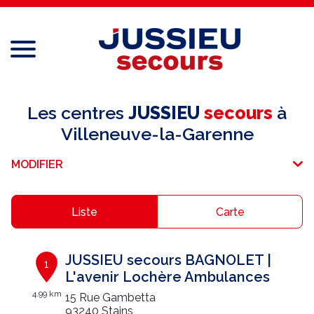
Menu
Réseau national
Les centres
JUSSIEU
secours
à
Villeneuve-la-Garenne
Services aux professionnels
MODIFIER
Services aux particuliers
Recrutement
Liste
Carte
Espace adhérent
JUSSIEU secours BAGNOLET |
1
E-paiement
L'avenir Lochère Ambulances
4.99 km
15 Rue Gambetta
Une question ?
93240 Stains