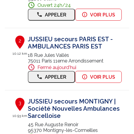
Ouvert 24h/24
Nous contacter
APPELER
VOIR PLUS
Trouver un centre JUSSIEU
JUSSIEU secours PARIS EST -
2
AMBULANCES PARIS EST
10.12 km
18 Rue Jules Vallès
75011 Paris 11eme Arrondissement
Fermé aujourd'hui
APPELER
VOIR PLUS
JUSSIEU secours MONTIGNY |
3
Société Nouvelles Ambulances
Sarcelloise
10.93 km
45 Rue Auguste Renoir
95370 Montigny-lès-Cormeilles