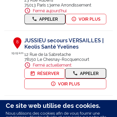
23 Rue Rubens
75013 Paris 13eme Arrondissement
Fermé aujourd'hui
APPELER
VOIR PLUS
JUSSIEU secours VERSAILLES |
8
Keolis Santé Yvelines
19.19 km
12 Rue de la Sabretache
78150 Le Chesnay-Rocquencourt
Fermé actuellement
RÉSERVER
APPELER
VOIR PLUS
Ce site web utilise des cookies.
JUSSIEU SECOURS COMPIEGNE
9
Ambulances Caro
Nous utilisons des cookies afin de vous fournir une