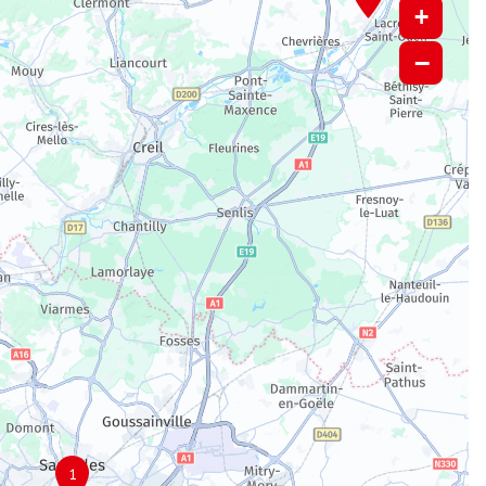
+
−
1