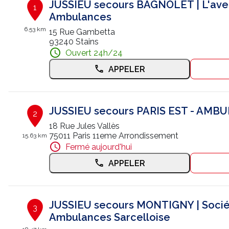
JUSSIEU secours BAGNOLET | L'ave
1
Ambulances
6.53 km
15 Rue Gambetta
93240 Stains
Ouvert 24h/24
APPELER
JUSSIEU secours PARIS EST - AMB
2
18 Rue Jules Vallès
75011 Paris 11eme Arrondissement
15.63 km
Fermé aujourd'hui
APPELER
JUSSIEU secours MONTIGNY | Socié
3
Ambulances Sarcelloise