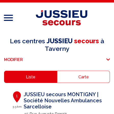
Menu
Réseau national
Les centres
JUSSIEU
secours
à
Taverny
Services aux professionnels
MODIFIER
Services aux particuliers
Recrutement
Liste
Carte
Espace adhérent
JUSSIEU secours MONTIGNY |
1
E-paiement
Société Nouvelles Ambulances
Sarcelloise
3.3 km
Une question ?