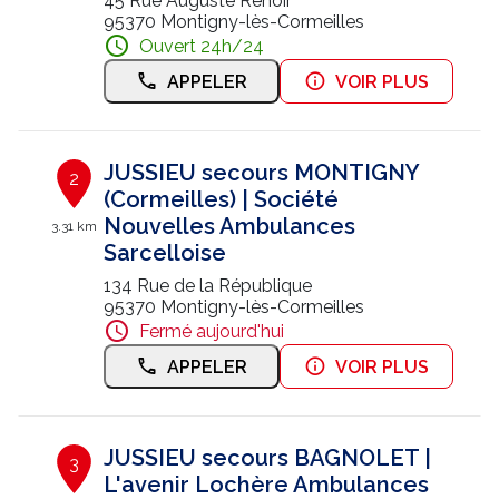
45 Rue Auguste Renoir
95370 Montigny-lès-Cormeilles
Nous contacter
Ouvert 24h/24
APPELER
VOIR PLUS
Trouver un centre JUSSIEU
JUSSIEU secours MONTIGNY
2
(Cormeilles) | Société
Nouvelles Ambulances
3.31 km
Sarcelloise
134 Rue de la République
95370 Montigny-lès-Cormeilles
Fermé aujourd'hui
APPELER
VOIR PLUS
JUSSIEU secours BAGNOLET |
3
L'avenir Lochère Ambulances