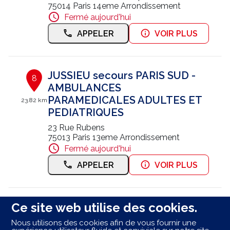
75014 Paris 14eme Arrondissement
Fermé aujourd'hui
APPELER
VOIR PLUS
JUSSIEU secours PARIS SUD -
8
AMBULANCES
PARAMEDICALES ADULTES ET
23.82 km
PEDIATRIQUES
23 Rue Rubens
75013 Paris 13eme Arrondissement
Fermé aujourd'hui
APPELER
VOIR PLUS
Ce site web utilise des cookies.
JUSSIEU SECOURS COMPIEGNE
9
Ambulances Caro
Nous utilisons des cookies afin de vous fournir une