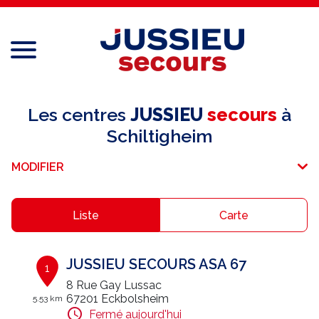
Menu
Réseau national
Les centres
JUSSIEU
secours
à
Schiltigheim
Services aux professionnels
MODIFIER
Services aux particuliers
Recrutement
Liste
Carte
Espace adhérent
JUSSIEU SECOURS ASA 67
1
E-paiement
8 Rue Gay Lussac
67201 Eckbolsheim
5.53 km
Une question ?
Fermé aujourd'hui