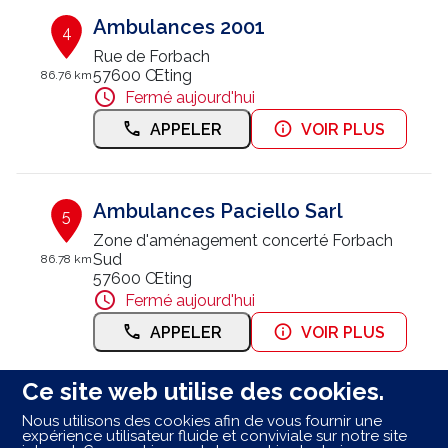
Ambulances 2001
4
Rue de Forbach
57600 Œting
86.76 km
Fermé aujourd'hui
APPELER
VOIR PLUS
Ambulances Paciello Sarl
5
Zone d'aménagement concerté Forbach
Sud
86.78 km
57600 Œting
Fermé aujourd'hui
APPELER
VOIR PLUS
Ce site web utilise des cookies.
Taxis Sainte Nathalie
6
Nous utilisons des cookies afin de vous fournir une
expérience utilisateur fluide et conviviale sur notre site
15 Rue de la Rosselle