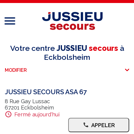
Menu
Réseau national
Votre centre
JUSSIEU
secours
à
Eckbolsheim
Services aux professionnels
MODIFIER
Services aux particuliers
Recrutement
JUSSIEU SECOURS ASA 67
8 Rue Gay Lussac
Espace adhérent
67201 Eckbolsheim
Fermé aujourd'hui
E-paiement
APPELER
Une question ?