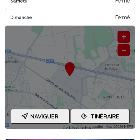
Fermé
Samedi
Fermé
Dimanche
+
−
NAVIGUER
ITINÉRAIRE
Leaflet
| Map ©2026
HERE