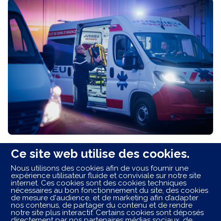
Proximité, qualité et bienveillance : JUSSIEU secours
Ce site web utilise des cookies.
vous accompagne pour vos déplacements médicaux
Nous utilisons des cookies afin de vous fournir une
en ambulance, VSL ou taxi conventionné avec des
expérience utilisateur fluide et conviviale sur notre site
ambulanciers formés et professionnels.
internet. Ces cookies sont des cookies techniques
nécessaires au bon fonctionnement du site, des cookies
de mesure d'audience, et de marketing afin d’adapter
nos contenus, de partager du contenu et de rendre
Les centres ambulancier
JUSSIEU
secours
autour de
notre site plus interactif. Certains cookies sont déposés
vous
directement par nos partenaires médias sociaux, de