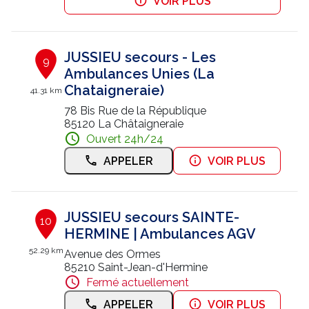
VOIR PLUS
JUSSIEU secours - Les
9
Ambulances Unies (La
Chataigneraie)
41.31 km
78 Bis Rue de la République
85120 La Châtaigneraie
Ouvert 24h/24
APPELER
VOIR PLUS
JUSSIEU secours SAINTE-
10
HERMINE | Ambulances AGV
52.29 km
Avenue des Ormes
85210 Saint-Jean-d'Hermine
Fermé actuellement
APPELER
VOIR PLUS