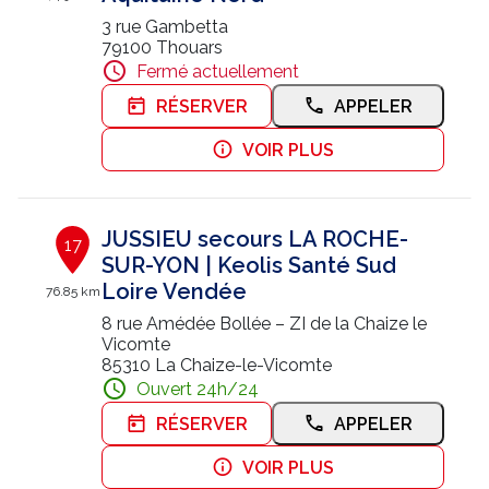
3 rue Gambetta
79100 Thouars
Fermé actuellement
RÉSERVER
APPELER
VOIR PLUS
JUSSIEU secours LA ROCHE-
17
SUR-YON | Keolis Santé Sud
Loire Vendée
76.85 km
8 rue Amédée Bollée – ZI de la Chaize le
Vicomte
85310 La Chaize-le-Vicomte
Ouvert 24h/24
RÉSERVER
APPELER
VOIR PLUS