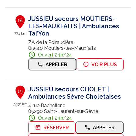
JUSSIEU secours MOUTIERS-
18
LES-MAUXFAITS | Ambulances
Tal’Yon
77.1 km
ZA de la Poiraudière
85540 Moutiers-les-Mauxfaits
Ouvert 24h/24
APPELER
VOIR PLUS
JUSSIEU secours CHOLET |
19
Ambulances Sèvre Choletaises
77.56 km
4 rue Bachellerie
85290 Saint-Laurent-sur-Sèvre
Ouvert 24h/24
RÉSERVER
APPELER