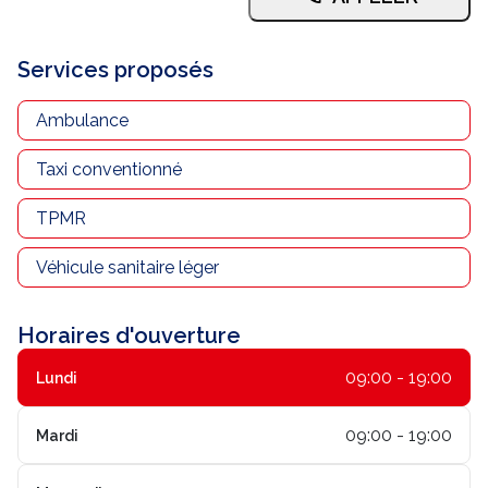
Nous contacter
Services proposés
Trouver un centre JUSSIEU
Ambulance
Taxi conventionné
TPMR
Véhicule sanitaire léger
Horaires d'ouverture
09:00 - 19:00
Lundi
09:00 - 19:00
Mardi