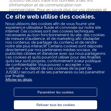
JUSSIEU secours traite vos données à des fins
d'information et de communication non
commerciales. Pour en savoir plus sur vos données et
vos droits,
cliquez ici
.
Ce site web utilise des cookies.
Nous utilisons des cookies afin de vous fournir une
ENVOYER
expérience utilisateur fluide et conviviale sur notre site
internet. Ces cookies sont des cookies techniques
nécessaires au bon fonctionnement du site, des cookies
de mesure d'audience, et de marketing afin d’adapter
nos contenus, de partager du contenu et de rendre
Les centres ambulancier
JUSSIEU
secours
autour de
notre site plus interactif. Certains cookies sont déposés
vous
directement par nos partenaires médias sociaux, de
publicités ciblées et d’analyse avec qui nous partageons
ces cookies et qu’ils pourront utiliser pour des finalités
Les centres ambulancier
JUSSIEU
secours
dans les
qu’ils leur sont propres, conformément à leur politique
villes à proximité
de confidentialité. Vous pouvez « accepter » ou
« refuser » le dépôt de ces cookies de la part de
JUSSIEU secours et de ses partenaires ou les paramétrer
Trouvez votre centre JUSSIEU secours
par finalité.
Afficher les détails
Chantonnay
JUSSIEU secours CHANTONNAY | Ambulances AGV
Paramétrer les cookies
Powered by
evermaps ©
Plan du site
Refuser tous les cookies