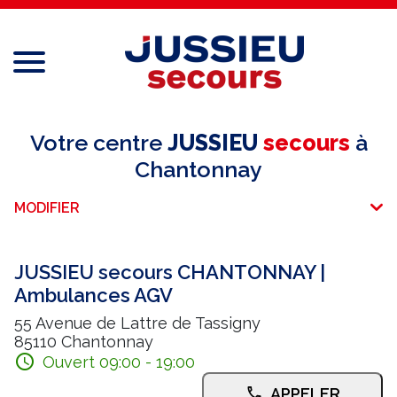
Menu
Réseau national
Votre centre
JUSSIEU
secours
à
Chantonnay
Services aux professionnels
MODIFIER
Services aux particuliers
Recrutement
JUSSIEU secours CHANTONNAY |
Ambulances AGV
Espace adhérent
55 Avenue de Lattre de Tassigny
85110 Chantonnay
E-paiement
Ouvert 09:00 - 19:00
Une question ?
APPELER