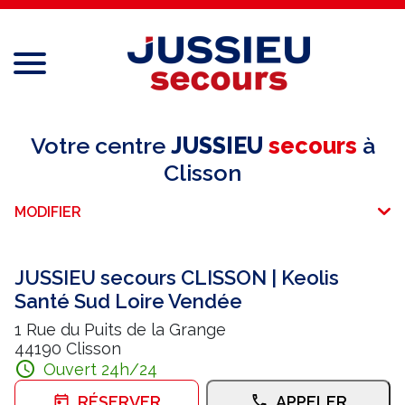
Menu
Réseau national
Votre centre
JUSSIEU
secours
à
Clisson
Services aux professionnels
MODIFIER
Services aux particuliers
Recrutement
JUSSIEU secours CLISSON | Keolis
Santé Sud Loire Vendée
Espace adhérent
1 Rue du Puits de la Grange
44190 Clisson
E-paiement
Ouvert 24h/24
Une question ?
RÉSERVER
APPELER