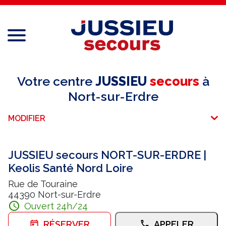
Menu
Réseau national
Votre centre
JUSSIEU
secours
à
Nort-sur-Erdre
Services aux professionnels
MODIFIER
Services aux particuliers
Recrutement
JUSSIEU secours NORT-SUR-ERDRE |
Keolis Santé Nord Loire
Espace adhérent
Rue de Touraine
44390 Nort-sur-Erdre
E-paiement
Ouvert 24h/24
Une question ?
RÉSERVER
APPELER