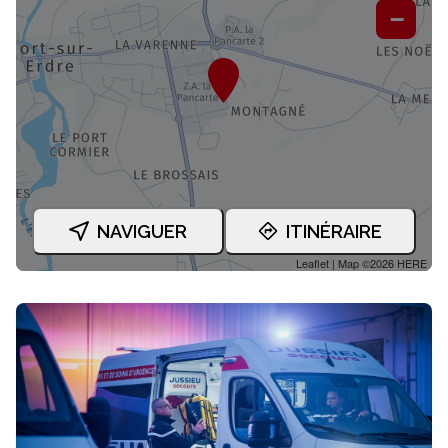
−
NAVIGUER
ITINÉRAIRE
Leaflet
| Map ©2026
HERE