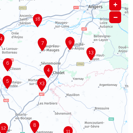
+
−
18
4
9
7
13
6
4
5
x3
8
12
11