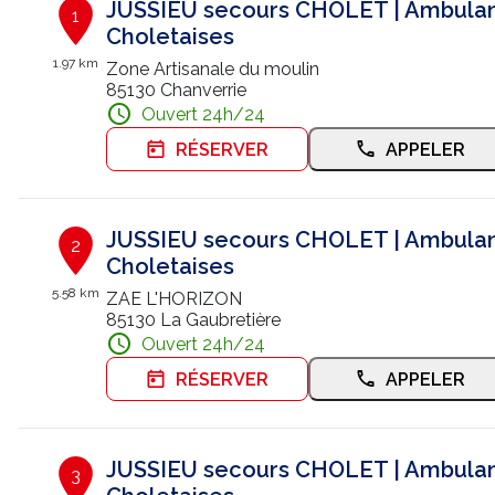
JUSSIEU secours CHOLET | Ambula
1
Choletaises
1.97 km
Zone Artisanale du moulin
85130 Chanverrie
Ouvert 24h/24
RÉSERVER
APPELER
JUSSIEU secours CHOLET | Ambula
2
Choletaises
5.58 km
ZAE L'HORIZON
85130 La Gaubretière
Ouvert 24h/24
RÉSERVER
APPELER
JUSSIEU secours CHOLET | Ambula
3