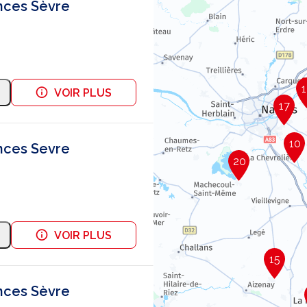
nces Sèvre
1
VOIR PLUS
17
10
nces Sevre
20
VOIR PLUS
15
nces Sèvre