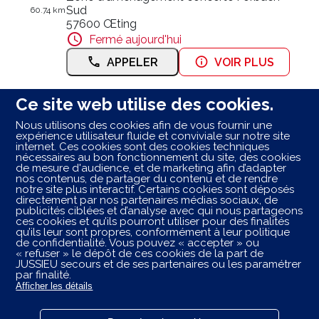
Sud
60.74 km
57600 Œting
Fermé aujourd'hui
APPELER
VOIR PLUS
Ce site web utilise des cookies.
Ambulances 2001
7
Nous utilisons des cookies afin de vous fournir une
expérience utilisateur fluide et conviviale sur notre site
Rue de Forbach
internet. Ces cookies sont des cookies techniques
57600 Œting
60.75 km
nécessaires au bon fonctionnement du site, des cookies
de mesure d'audience, et de marketing afin d’adapter
Fermé aujourd'hui
nos contenus, de partager du contenu et de rendre
notre site plus interactif. Certains cookies sont déposés
APPELER
VOIR PLUS
directement par nos partenaires médias sociaux, de
publicités ciblées et d’analyse avec qui nous partageons
ces cookies et qu’ils pourront utiliser pour des finalités
qu’ils leur sont propres, conformément à leur politique
de confidentialité. Vous pouvez « accepter » ou
Les centres ambulancier
JUSSIEU
secours
dans les
« refuser » le dépôt de ces cookies de la part de
villes à proximité
JUSSIEU secours et de ses partenaires ou les paramétrer
par finalité.
Afficher les détails
Trouvez votre centre JUSSIEU secours
Thionville