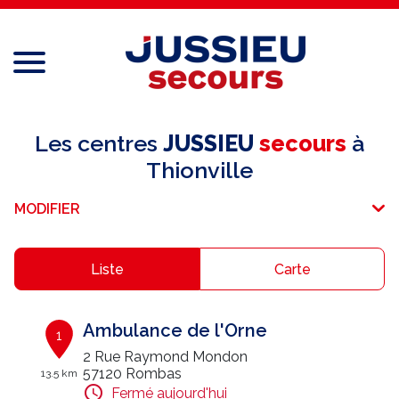
Menu
Réseau national
Les centres
JUSSIEU
secours
à
Thionville
Services aux professionnels
MODIFIER
Services aux particuliers
Recrutement
Liste
Carte
Espace adhérent
Ambulance de l'Orne
1
E-paiement
2 Rue Raymond Mondon
57120 Rombas
13.5 km
Une question ?
Fermé aujourd'hui