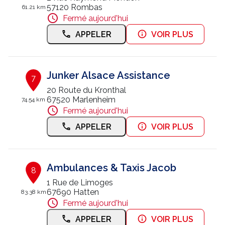
57120 Rombas
61.21 km
Fermé aujourd'hui
APPELER
VOIR PLUS
Junker Alsace Assistance
7
20 Route du Kronthal
67520 Marlenheim
74.54 km
Fermé aujourd'hui
APPELER
VOIR PLUS
Ambulances & Taxis Jacob
8
1 Rue de Limoges
67690 Hatten
83.38 km
Fermé aujourd'hui
APPELER
VOIR PLUS