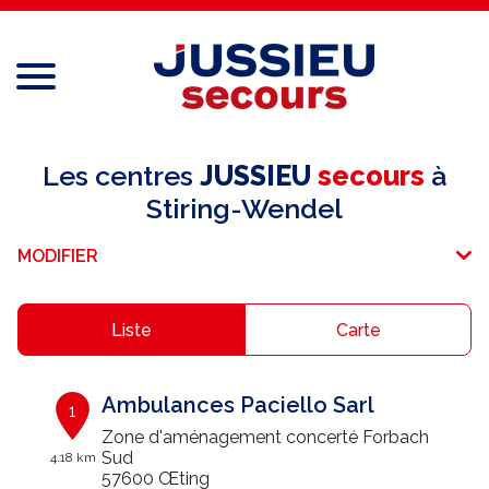
Menu
Réseau national
Les centres
JUSSIEU
secours
à
Stiring-Wendel
Services aux professionnels
MODIFIER
Services aux particuliers
Recrutement
Liste
Carte
Espace adhérent
Ambulances Paciello Sarl
1
E-paiement
Zone d'aménagement concerté Forbach
Sud
4.18 km
Une question ?
57600 Œting