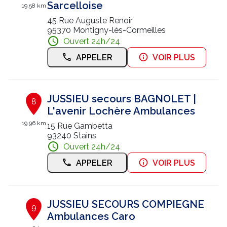
Sarcelloise
19.58 km
45 Rue Auguste Renoir
95370 Montigny-lès-Cormeilles
Ouvert 24h/24
APPELER
VOIR PLUS
JUSSIEU secours BAGNOLET |
8
L'avenir Lochère Ambulances
19.96 km
15 Rue Gambetta
93240 Stains
Ouvert 24h/24
APPELER
VOIR PLUS
JUSSIEU SECOURS COMPIEGNE
9
Ambulances Caro