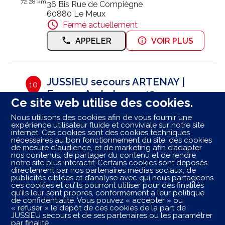
72.28 km
36 Bis Rue de Compiègne
60880 Le Meux
Fermé actuellement
APPELER
VOIR PLUS
JUSSIEU secours ARTENAY |
10
Europe Ambulance 45
Ce site web utilise des cookies.
86.44 km
ZI Sud Route d'Orléans
Nous utilisons des cookies afin de vous fournir une
45410 Artenay
expérience utilisateur fluide et conviviale sur notre site
Fermé actuellement
internet. Ces cookies sont des cookies techniques
nécessaires au bon fonctionnement du site, des cookies
RÉSERVER
APPELER
de mesure d'audience, et de marketing afin d’adapter
nos contenus, de partager du contenu et de rendre
notre site plus interactif. Certains cookies sont déposés
VOIR PLUS
directement par nos partenaires médias sociaux, de
publicités ciblées et d’analyse avec qui nous partageons
ces cookies et qu’ils pourront utiliser pour des finalités
qu’ils leur sont propres, conformément à leur politique
de confidentialité. Vous pouvez « accepter » ou
Les centres ambulancier
JUSSIEU
secours
dans les
« refuser » le dépôt de ces cookies de la part de
villes à proximité
JUSSIEU secours et de ses partenaires ou les paramétrer
par finalité.