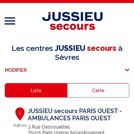
Menu
Réseau national
Les centres
JUSSIEU
secours
à
Sèvres
Services aux professionnels
MODIFIER
Services aux particuliers
Recrutement
Liste
Carte
Espace adhérent
JUSSIEU secours PARIS OUEST -
1
E-paiement
AMBULANCES PARIS OUEST
6.58 km
3 Rue Desnouettes
Une question ?
75015 Paris 15eme Arrondissement