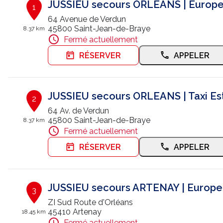
JUSSIEU secours ORLEANS | Europ
1
64 Avenue de Verdun
45800 Saint-Jean-de-Braye
8.37 km
Fermé actuellement
RÉSERVER
APPELER
JUSSIEU secours ORLEANS | Taxi Est
2
64 Av. de Verdun
45800 Saint-Jean-de-Braye
8.37 km
Fermé actuellement
RÉSERVER
APPELER
JUSSIEU secours ARTENAY | Europe
3
ZI Sud Route d'Orléans
45410 Artenay
18.45 km
Fermé actuellement