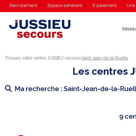
Recrutement
Espace adhérent
E-paiement
Une 
Réseau
Trouvez votre centre JUSSIEU secours
Saint-Jean-de-la-Ruelle
Les centres
Ma recherche :
Saint-Jean-de-la-Ruel
9 ce