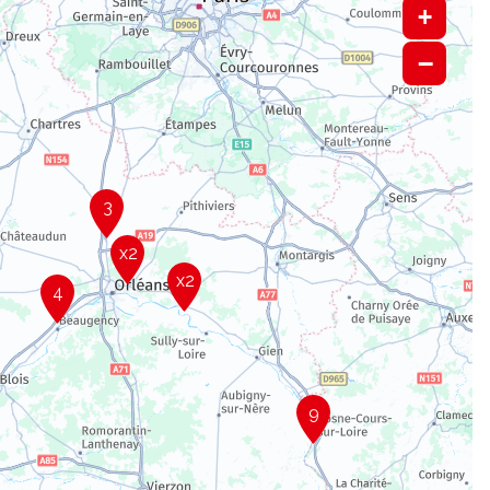
+
−
3
x2
x2
4
9