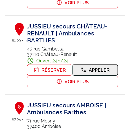
VOIR PLUS
JUSSIEU secours CHÂTEAU-
7
RENAULT | Ambulances
BARTHES
81.09 km
43 rue Gambetta
37110 Château-Renault
Ouvert 24h/24
RÉSERVER
APPELER
VOIR PLUS
JUSSIEU secours AMBOISE |
8
Ambulances Barthes
87.05 km
71 rue Mosny
37400 Amboise