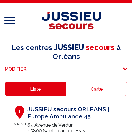
Menu
Réseau national
Les centres
JUSSIEU
secours
à
Orléans
Services aux professionnels
MODIFIER
Services aux particuliers
Recrutement
Liste
Carte
Espace adhérent
JUSSIEU secours ORLEANS |
1
E-paiement
Europe Ambulance 45
7.32 km
64 Avenue de Verdun
Une question ?
45800 Saint-Jean-de-Braye