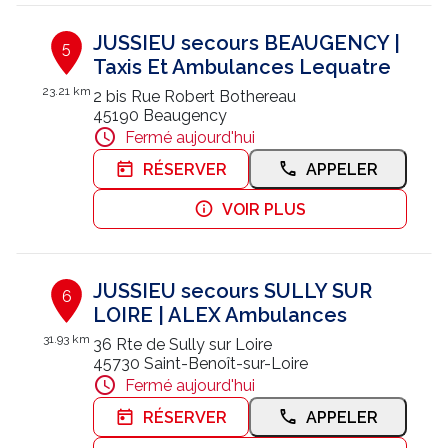
JUSSIEU secours BEAUGENCY |
5
Taxis Et Ambulances Lequatre
23.21 km
2 bis Rue Robert Bothereau
45190 Beaugency
Fermé aujourd'hui
RÉSERVER
APPELER
VOIR PLUS
JUSSIEU secours SULLY SUR
6
LOIRE | ALEX Ambulances
31.93 km
36 Rte de Sully sur Loire
45730 Saint-Benoît-sur-Loire
Fermé aujourd'hui
RÉSERVER
APPELER