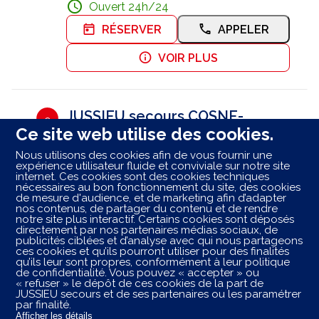
Ouvert 24h/24
RÉSERVER
APPELER
VOIR PLUS
JUSSIEU secours COSNE-
9
Ce site web utilise des cookies.
COURS-SUR-LOIRE |
Ambulances du Nohain
93.19 km
Nous utilisons des cookies afin de vous fournir une
expérience utilisateur fluide et conviviale sur notre site
Rue des Forgerons
internet. Ces cookies sont des cookies techniques
58200 Cosne-Cours-sur-Loire
nécessaires au bon fonctionnement du site, des cookies
de mesure d'audience, et de marketing afin d’adapter
Fermé aujourd'hui
nos contenus, de partager du contenu et de rendre
notre site plus interactif. Certains cookies sont déposés
APPELER
VOIR PLUS
directement par nos partenaires médias sociaux, de
publicités ciblées et d’analyse avec qui nous partageons
ces cookies et qu’ils pourront utiliser pour des finalités
qu’ils leur sont propres, conformément à leur politique
de confidentialité. Vous pouvez « accepter » ou
Les centres ambulancier
JUSSIEU
secours
dans les
« refuser » le dépôt de ces cookies de la part de
villes à proximité
JUSSIEU secours et de ses partenaires ou les paramétrer
par finalité.
Afficher les détails