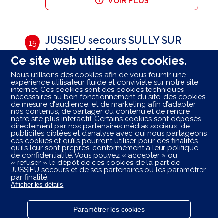
VOIR PLUS
JUSSIEU secours SULLY SUR
15
LOIRE | ALEX Ambulances
Ce site web utilise des cookies.
94.92 km
36 Rte de Sully sur Loire
Nous utilisons des cookies afin de vous fournir une
45730 Saint-Benoît-sur-Loire
expérience utilisateur fluide et conviviale sur notre site
Ouvert 08:00 - 19:00
internet. Ces cookies sont des cookies techniques
nécessaires au bon fonctionnement du site, des cookies
RÉSERVER
APPELER
de mesure d'audience, et de marketing afin d’adapter
nos contenus, de partager du contenu et de rendre
notre site plus interactif. Certains cookies sont déposés
VOIR PLUS
directement par nos partenaires médias sociaux, de
publicités ciblées et d’analyse avec qui nous partageons
ces cookies et qu’ils pourront utiliser pour des finalités
qu’ils leur sont propres, conformément à leur politique
de confidentialité. Vous pouvez « accepter » ou
Les centres ambulancier
JUSSIEU
secours
dans les
« refuser » le dépôt de ces cookies de la part de
villes à proximité
JUSSIEU secours et de ses partenaires ou les paramétrer
par finalité.
Afficher les détails
Trouvez votre centre JUSSIEU secours
Ris-Orangis
Paramétrer les cookies
Powered by
evermaps ©