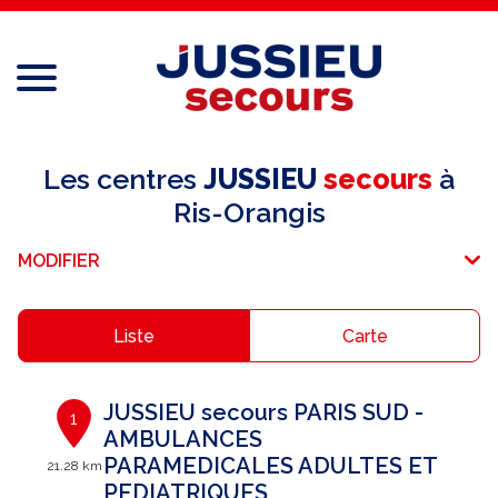
Menu
Réseau national
Les centres
JUSSIEU
secours
à
Ris-Orangis
Services aux professionnels
MODIFIER
Services aux particuliers
Recrutement
Liste
Carte
Espace adhérent
JUSSIEU secours PARIS SUD -
1
E-paiement
AMBULANCES
PARAMEDICALES ADULTES ET
21.28 km
Une question ?
PEDIATRIQUES