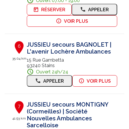
Ouvert 07:00 - 19:00
RÉSERVER
APPELER
VOIR PLUS
JUSSIEU secours BAGNOLET |
6
L'avenir Lochère Ambulances
35.04 km
15 Rue Gambetta
93240 Stains
Ouvert 24h/24
APPELER
VOIR PLUS
JUSSIEU secours MONTIGNY
7
(Cormeilles) | Société
Nouvelles Ambulances
41.93 km
Sarcelloise