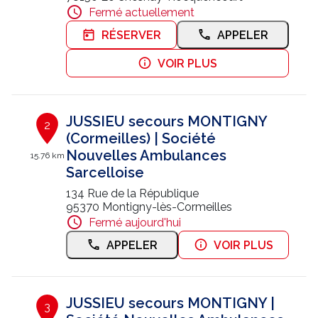
Fermé actuellement
Nous contacter
RÉSERVER
APPELER
Trouver un centre JUSSIEU
VOIR PLUS
JUSSIEU secours MONTIGNY
2
(Cormeilles) | Société
Nouvelles Ambulances
15.76 km
Sarcelloise
134 Rue de la République
95370 Montigny-lès-Cormeilles
Fermé aujourd'hui
APPELER
VOIR PLUS
JUSSIEU secours MONTIGNY |
3