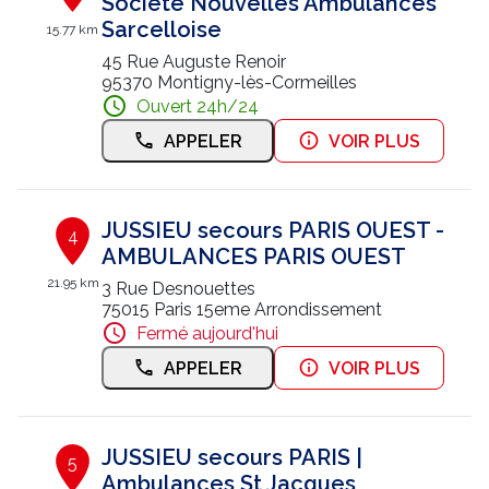
Société Nouvelles Ambulances
Sarcelloise
15.77 km
45 Rue Auguste Renoir
95370 Montigny-lès-Cormeilles
Ouvert 24h/24
APPELER
VOIR PLUS
JUSSIEU secours PARIS OUEST -
4
AMBULANCES PARIS OUEST
21.95 km
3 Rue Desnouettes
75015 Paris 15eme Arrondissement
Fermé aujourd'hui
APPELER
VOIR PLUS
JUSSIEU secours PARIS |
5
Ambulances St Jacques