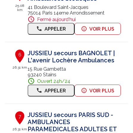
25.08
41 Boulevard Saint-Jacques
km
75014 Paris 14eme Arrondissement
Fermé aujourd'hui
APPELER
VOIR PLUS
JUSSIEU secours BAGNOLET |
6
L'avenir Lochère Ambulances
26.31 km
15 Rue Gambetta
93240 Stains
Ouvert 24h/24
APPELER
VOIR PLUS
JUSSIEU secours PARIS SUD -
7
AMBULANCES
PARAMEDICALES ADULTES ET
26.31 km