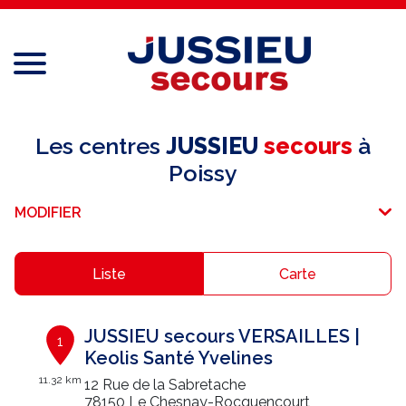
Menu
Réseau national
Les centres
JUSSIEU
secours
à
Poissy
Services aux professionnels
MODIFIER
Services aux particuliers
Recrutement
Liste
Carte
Espace adhérent
JUSSIEU secours VERSAILLES |
1
E-paiement
Keolis Santé Yvelines
11.32 km
12 Rue de la Sabretache
Une question ?
78150 Le Chesnay-Rocquencourt