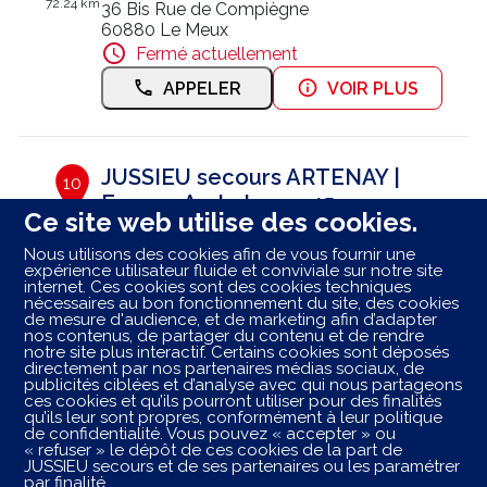
72.24 km
36 Bis Rue de Compiègne
60880 Le Meux
Fermé actuellement
APPELER
VOIR PLUS
JUSSIEU secours ARTENAY |
10
Europe Ambulance 45
Ce site web utilise des cookies.
94.93 km
ZI Sud Route d'Orléans
Nous utilisons des cookies afin de vous fournir une
45410 Artenay
expérience utilisateur fluide et conviviale sur notre site
Fermé actuellement
internet. Ces cookies sont des cookies techniques
nécessaires au bon fonctionnement du site, des cookies
RÉSERVER
APPELER
de mesure d'audience, et de marketing afin d’adapter
nos contenus, de partager du contenu et de rendre
notre site plus interactif. Certains cookies sont déposés
VOIR PLUS
directement par nos partenaires médias sociaux, de
publicités ciblées et d’analyse avec qui nous partageons
ces cookies et qu’ils pourront utiliser pour des finalités
qu’ils leur sont propres, conformément à leur politique
de confidentialité. Vous pouvez « accepter » ou
Les centres ambulancier
JUSSIEU
secours
dans les
« refuser » le dépôt de ces cookies de la part de
villes à proximité
JUSSIEU secours et de ses partenaires ou les paramétrer
par finalité.