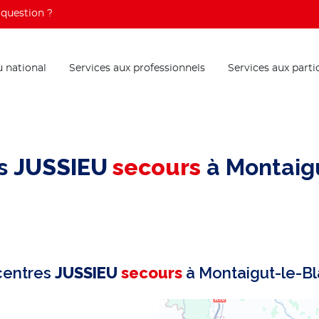
question ?
 national
Services aux professionnels
Services aux parti
es
JUSSIEU
secours
à Montaig
centres
JUSSIEU
secours
à Montaigut-le-B