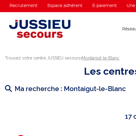
Recrutement
Espace adhérent
E-paiement
Une 
Réseau
Trouvez votre centre JUSSIEU secours
Montaigut-le-Blanc
Les centr
Ma recherche :
Montaigut-le-Blanc
17 