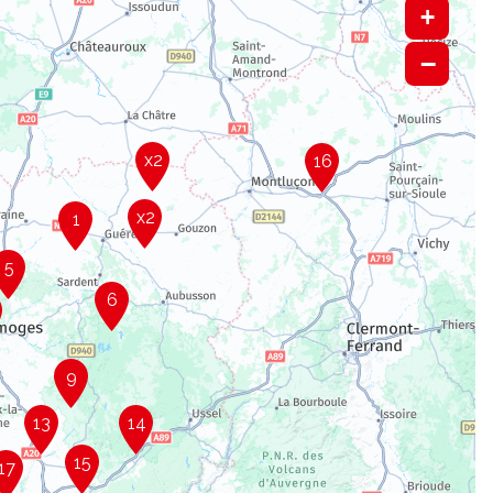
+
−
x2
16
x2
1
5
6
9
13
14
15
17