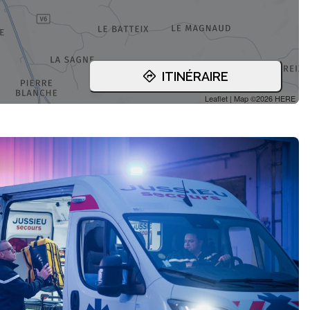
ITINÉRAIRE
Leaflet
| Map ©2026
HERE