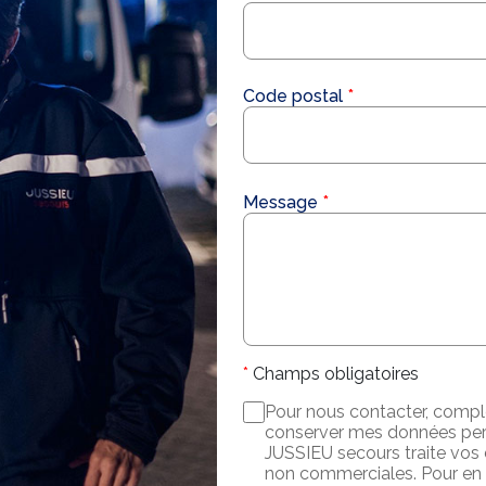
Code postal
Message
Champs obligatoires
Pour nous contacter, complét
conserver mes données pers
JUSSIEU secours traite vos
non commerciales. Pour en s