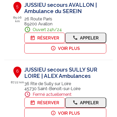
JUSSIEU secours AVALLON |
5
Ambulance du SEREIN
85.06
26 Route Paris
km
89200 Avallon
Ouvert 24h/24
RÉSERVER
APPELER
VOIR PLUS
JUSSIEU secours SULLY SUR
6
LOIRE | ALEX Ambulances
87.22 km
36 Rte de Sully sur Loire
45730 Saint-Benoît-sur-Loire
Fermé actuellement
RÉSERVER
APPELER
VOIR PLUS