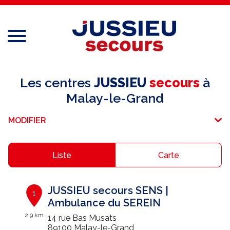
Menu
Réseau national
Les centres
JUSSIEU
secours
à
Malay-le-Grand
Services aux professionnels
MODIFIER
Services aux particuliers
Recrutement
Liste
Carte
Espace adhérent
JUSSIEU secours SENS |
1
E-paiement
Ambulance du SEREIN
2.9 km
14 rue Bas Musats
Une question ?
89100 Malay-le-Grand