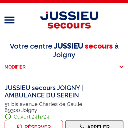
Menu
Réseau national
Votre centre
JUSSIEU
secours
à
Joigny
Services aux professionnels
MODIFIER
Services aux particuliers
Recrutement
JUSSIEU secours JOIGNY |
AMBULANCE DU SEREIN
Espace adhérent
51 bis avenue Charles de Gaulle
89300 Joigny
E-paiement
Ouvert 24h/24
Une question ?
RÉSERVER
APPELER