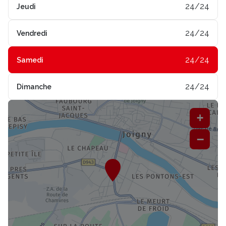
24/24
Jeudi
24/24
Vendredi
24/24
Samedi
24/24
Dimanche
+
−