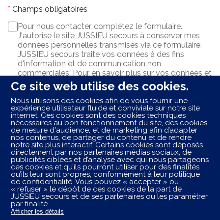
Champs obligatoires
Pour nous contacter, complétez le formulaire.
J'autorise le site JUSSIEU secours à conserver mes
données personnelles transmises via ce formulaire.
JUSSIEU secours traite vos données à des fins
d'information et de communication non
commerciales. Pour en savoir plus sur vos données et
vos droits,
cliquez ici
.
Ce site web utilise des cookies.
Nous utilisons des cookies afin de vous fournir une
ENVOYER
expérience utilisateur fluide et conviviale sur notre site
internet. Ces cookies sont des cookies techniques
nécessaires au bon fonctionnement du site, des cookies
de mesure d'audience, et de marketing afin d’adapter
nos contenus, de partager du contenu et de rendre
Les centres ambulancier
JUSSIEU
secours
autour de
notre site plus interactif. Certains cookies sont déposés
vous
directement par nos partenaires médias sociaux, de
publicités ciblées et d’analyse avec qui nous partageons
ces cookies et qu’ils pourront utiliser pour des finalités
Les centres ambulancier
JUSSIEU
secours
dans les
qu’ils leur sont propres, conformément à leur politique
villes à proximité
de confidentialité. Vous pouvez « accepter » ou
« refuser » le dépôt de ces cookies de la part de
JUSSIEU secours et de ses partenaires ou les paramétrer
Trouvez votre centre JUSSIEU secours
par finalité.
Afficher les détails
Joigny