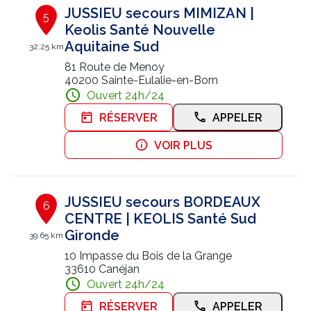
JUSSIEU secours MIMIZAN |
5
Keolis Santé Nouvelle
Aquitaine Sud
32.25 km
81 Route de Menoy
40200 Sainte-Eulalie-en-Born
Ouvert 24h/24
RÉSERVER
APPELER
VOIR PLUS
JUSSIEU secours BORDEAUX
6
CENTRE | KEOLIS Santé Sud
Gironde
39.65 km
10 Impasse du Bois de la Grange
33610 Canéjan
Ouvert 24h/24
RÉSERVER
APPELER