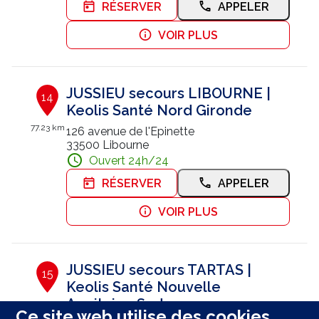
RÉSERVER
APPELER
VOIR PLUS
JUSSIEU secours LIBOURNE |
14
Keolis Santé Nord Gironde
77.23 km
126 avenue de l'Epinette
33500 Libourne
Ouvert 24h/24
RÉSERVER
APPELER
VOIR PLUS
JUSSIEU secours TARTAS |
15
Keolis Santé Nouvelle
Aquitaine Sud
85.31 km
Ce site web utilise des cookies.