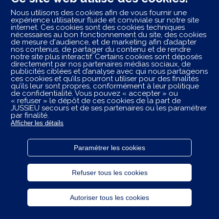
68 Chemin de la Prabende
Nous utilisons des cookies afin de vous fournir une
40400 Tartas
expérience utilisateur fluide et conviviale sur notre site
Ouvert 24h/24
internet. Ces cookies sont des cookies techniques
nécessaires au bon fonctionnement du site, des cookies
RÉSERVER
APPELER
de mesure d'audience, et de marketing afin d’adapter
nos contenus, de partager du contenu et de rendre
notre site plus interactif. Certains cookies sont déposés
VOIR PLUS
directement par nos partenaires médias sociaux, de
publicités ciblées et d’analyse avec qui nous partageons
ces cookies et qu’ils pourront utiliser pour des finalités
qu’ils leur sont propres, conformément à leur politique
de confidentialité. Vous pouvez « accepter » ou
Les centres ambulancier
JUSSIEU
secours
dans les
« refuser » le dépôt de ces cookies de la part de
villes à proximité
JUSSIEU secours et de ses partenaires ou les paramétrer
par finalité.
Afficher les détails
Trouvez votre centre JUSSIEU secours
Gujan-Mestras
Paramétrer les cookies
Powered by
evermaps ©
Plan du site
Refuser tous les cookies
Mentions légales
Autoriser tous les cookies
Politique de confidentialité