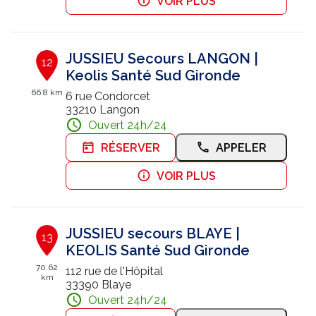
VOIR PLUS
JUSSIEU Secours LANGON |
12
Keolis Santé Sud Gironde
66.8 km
6 rue Condorcet
33210 Langon
Ouvert 24h/24
RÉSERVER
APPELER
VOIR PLUS
JUSSIEU secours BLAYE |
13
KEOLIS Santé Sud Gironde
70.62
112 rue de l'Hôpital
km
33390 Blaye
Ouvert 24h/24