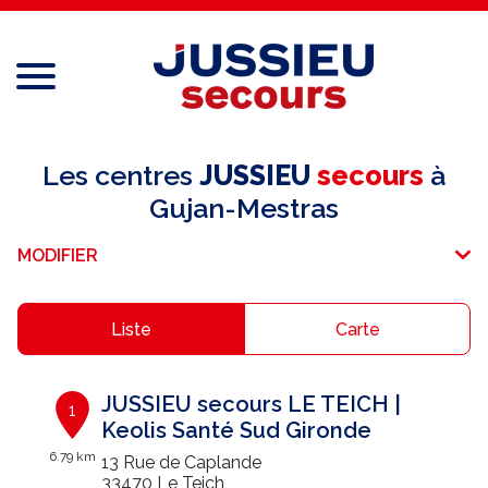
Menu
Réseau national
Les centres
JUSSIEU
secours
à
Gujan-Mestras
Services aux professionnels
MODIFIER
Services aux particuliers
Recrutement
Liste
Carte
Espace adhérent
JUSSIEU secours LE TEICH |
1
E-paiement
Keolis Santé Sud Gironde
6.79 km
13 Rue de Caplande
Une question ?
33470 Le Teich