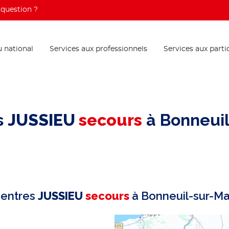
question ?
 national
Services aux professionnels
Services aux parti
s
JUSSIEU
secours
à Bonneui
centres
JUSSIEU
secours
à Bonneuil-sur-M