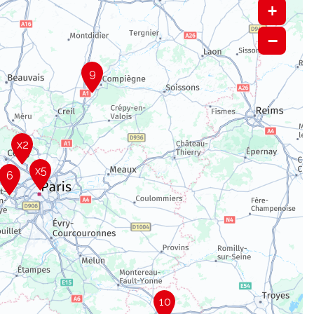
+
−
9
x2
x5
6
10