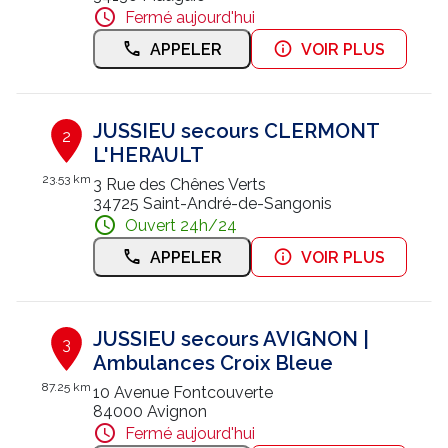
Fermé aujourd'hui
Nous contacter
APPELER
VOIR PLUS
Trouver un centre JUSSIEU
JUSSIEU secours CLERMONT
2
L'HERAULT
23.53 km
3 Rue des Chênes Verts
34725 Saint-André-de-Sangonis
Ouvert 24h/24
APPELER
VOIR PLUS
JUSSIEU secours AVIGNON |
3
Ambulances Croix Bleue
87.25 km
10 Avenue Fontcouverte
84000 Avignon
Fermé aujourd'hui