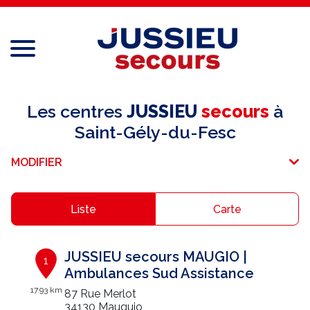
Menu
Réseau national
Les centres
JUSSIEU
secours
à
Saint-Gély-du-Fesc
Services aux professionnels
MODIFIER
Services aux particuliers
Recrutement
Liste
Carte
Espace adhérent
JUSSIEU secours MAUGIO |
1
E-paiement
Ambulances Sud Assistance
17.93 km
87 Rue Merlot
Une question ?
34130 Mauguio