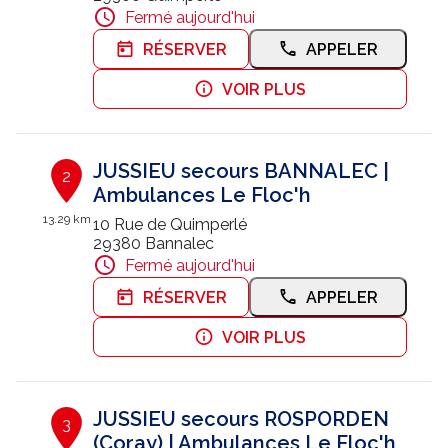
Fermé aujourd'hui
Nous contacter
RÉSERVER
APPELER
Trouver un centre JUSSIEU
VOIR PLUS
JUSSIEU secours BANNALEC |
2
Ambulances Le Floc'h
13.29 km
10 Rue de Quimperlé
29380 Bannalec
Fermé aujourd'hui
RÉSERVER
APPELER
VOIR PLUS
JUSSIEU secours ROSPORDEN
3
(Coray) | Ambulances Le Floc'h