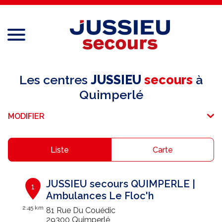
Menu
Réseau national
Les centres
JUSSIEU
secours
à
Quimperlé
Services aux professionnels
MODIFIER
Services aux particuliers
Recrutement
Liste
Carte
Espace adhérent
JUSSIEU secours QUIMPERLE |
1
E-paiement
Ambulances Le Floc'h
2.45 km
81 Rue Du Couédic
Une question ?
29300 Quimperlé