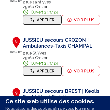
82.12 km
2 rue saint yves
29160 Crozon
Ouvert 24h/24
APPELER
VOIR PLUS
JUSSIEU secours CROZON |
8
Ambulances-Taxis CHAMPAL
82.12 km
2 rue St Yves
29160 Crozon
Ouvert 24h/24
APPELER
VOIR PLUS
JUSSIEU secours BREST | Keolis
9
Santé Nord Finistère
Ce site web utilise des cookies.
93.79 km
13 Rue Nicéphore Niépce
Nous utilisons des cookies afin de vous fournir une
29200 Brest