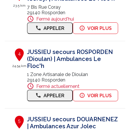
23.5 km
7 Bis Rue Coray
29140 Rosporden
Fermé aujourd'hui
APPELER
VOIR PLUS
JUSSIEU secours ROSPORDEN
4
(Dioulan) | Ambulances Le
Floc'h
24.54 km
1 Zone Artisanale de Dioulan
29140 Rosporden
Fermé actuellement
APPELER
VOIR PLUS
JUSSIEU secours DOUARNENEZ
5
| Ambulances Azur Jolec