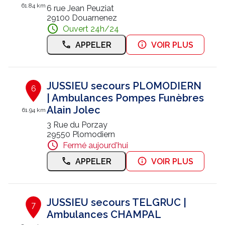
61.84 km
6 rue Jean Peuziat
29100 Douarnenez
Ouvert 24h/24
APPELER
VOIR PLUS
JUSSIEU secours PLOMODIERN
6
| Ambulances Pompes Funèbres
Alain Jolec
61.94 km
3 Rue du Porzay
29550 Plomodiern
Fermé aujourd'hui
APPELER
VOIR PLUS
JUSSIEU secours TELGRUC |
7
Ambulances CHAMPAL