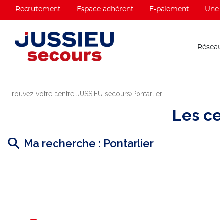
Recrutement
Espace adhérent
E-paiement
Une 
Réseau
Trouvez votre centre JUSSIEU secours
Pontarlier
Les c
Ma recherche :
Pontarlier