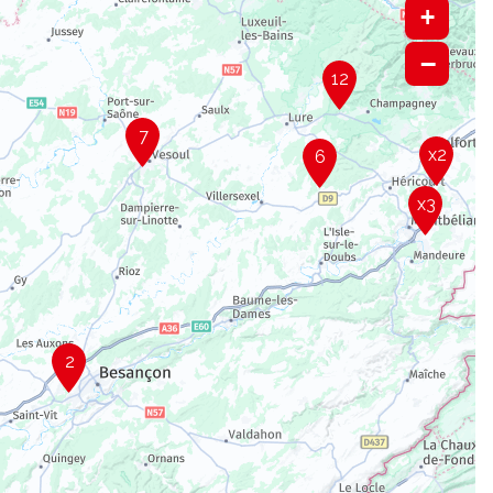
+
−
12
7
x2
6
x3
2