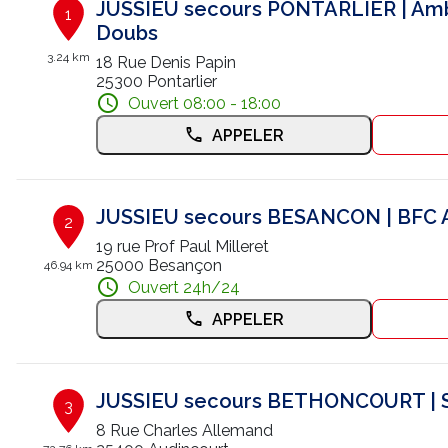
JUSSIEU secours PONTARLIER | Am
1
Doubs
3.24 km
18 Rue Denis Papin
25300 Pontarlier
Ouvert 08:00 - 18:00
APPELER
JUSSIEU secours BESANCON | BFC
2
19 rue Prof Paul Milleret
25000 Besançon
46.94 km
Ouvert 24h/24
APPELER
JUSSIEU secours BETHONCOURT |
3
8 Rue Charles Allemand