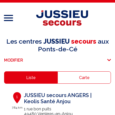
Menu
Réseau national
Les centres
JUSSIEU
secours
aux
Ponts-de-Cé
Services aux professionnels
MODIFIER
Services aux particuliers
Recrutement
Liste
Carte
Espace adhérent
JUSSIEU secours ANGERS |
1
E-paiement
Keolis Santé Anjou
7.84 km
1 rue bon puits
Une question ?
49480 Verrières-en-Anjou