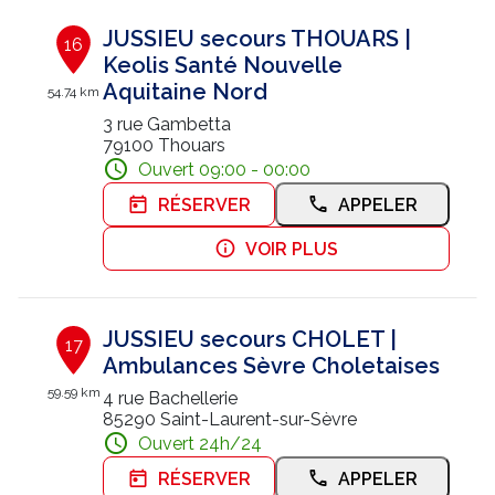
JUSSIEU secours THOUARS |
16
Keolis Santé Nouvelle
Aquitaine Nord
54.74 km
3 rue Gambetta
79100 Thouars
Ouvert 09:00 - 00:00
RÉSERVER
APPELER
VOIR PLUS
JUSSIEU secours CHOLET |
17
Ambulances Sèvre Choletaises
59.59 km
4 rue Bachellerie
85290 Saint-Laurent-sur-Sèvre
Ouvert 24h/24
RÉSERVER
APPELER