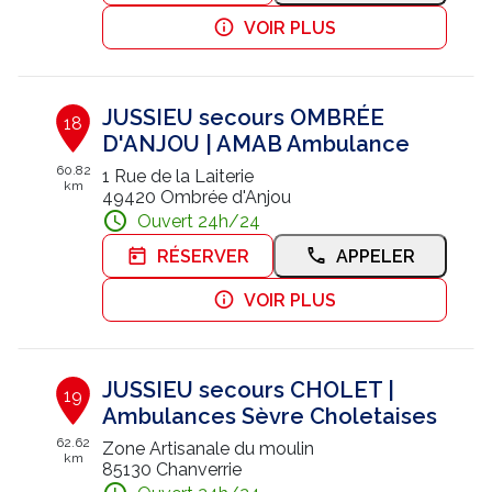
VOIR PLUS
JUSSIEU secours OMBRÉE
18
D'ANJOU | AMAB Ambulance
60.82
1 Rue de la Laiterie
km
49420 Ombrée d'Anjou
Ouvert 24h/24
RÉSERVER
APPELER
VOIR PLUS
JUSSIEU secours CHOLET |
19
Ambulances Sèvre Choletaises
62.62
Zone Artisanale du moulin
km
85130 Chanverrie