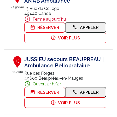
AMAB Ambulance
42.56 km
13 Rue du Collège
49440 Candé
Fermé aujourd'hui
RÉSERVER
APPELER
VOIR PLUS
JUSSIEU secours BEAUPREAU |
13
Ambulance Belloprataine
42.7 km
Rue des Forges
49600 Beaupréau-en-Mauges
Ouvert 24h/24
RÉSERVER
APPELER
VOIR PLUS