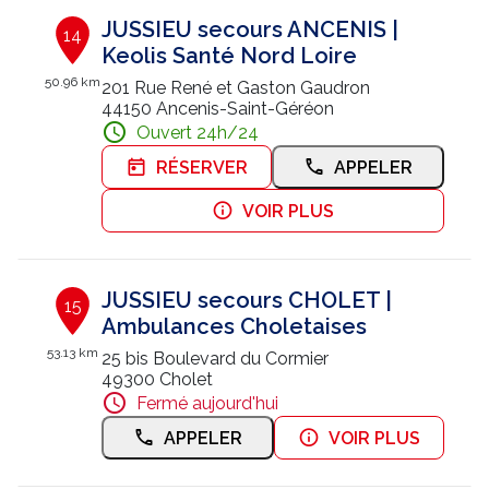
JUSSIEU secours ANCENIS |
14
Keolis Santé Nord Loire
50.96 km
201 Rue René et Gaston Gaudron
44150 Ancenis-Saint-Géréon
Ouvert 24h/24
RÉSERVER
APPELER
VOIR PLUS
JUSSIEU secours CHOLET |
15
Ambulances Choletaises
53.13 km
25 bis Boulevard du Cormier
49300 Cholet
Fermé aujourd'hui
APPELER
VOIR PLUS