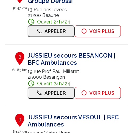
Groupe Derossi
38.47 km
13 Rue des levées
21200 Beaune
Ouvert 24h/24
APPELER
VOIR PLUS
JUSSIEU secours BESANCON |
8
BFC Ambulances
62.85 km
19 rue Prof Paul Milleret
25000 Besançon
Ouvert 24h/24
APPELER
VOIR PLUS
JUSSIEU secours VESOUL | BFC
9
Ambulances
83.17 km