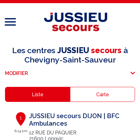
Menu
Réseau national
Les centres
JUSSIEU
secours
à
Chevigny-Saint-Sauveur
Services aux professionnels
MODIFIER
Services aux particuliers
Recrutement
Liste
Carte
Espace adhérent
JUSSIEU secours DIJON | BFC
1
E-paiement
Ambulances
6.14 km
12 RUE DU PAQUIER
Une question ?
21600 Longvic