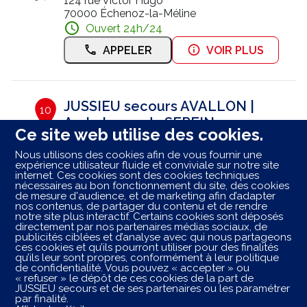
124 rue Victor Hugo
70000 Échenoz-la-Méline
Ouvert 24h/24
APPELER
VOIR PLUS
JUSSIEU secours AVALLON |
10
Ambulance du SEREIN
Ce site web utilise des cookies.
95.51 km
26 Route Paris
Nous utilisons des cookies afin de vous fournir une
89200 Avallon
expérience utilisateur fluide et conviviale sur notre site
Ouvert 24h/24
internet. Ces cookies sont des cookies techniques
nécessaires au bon fonctionnement du site, des cookies
RÉSERVER
APPELER
de mesure d'audience, et de marketing afin d’adapter
nos contenus, de partager du contenu et de rendre
notre site plus interactif. Certains cookies sont déposés
VOIR PLUS
directement par nos partenaires médias sociaux, de
publicités ciblées et d’analyse avec qui nous partageons
ces cookies et qu’ils pourront utiliser pour des finalités
qu’ils leur sont propres, conformément à leur politique
de confidentialité. Vous pouvez « accepter » ou
Les centres ambulancier
JUSSIEU
secours
dans les
« refuser » le dépôt de ces cookies de la part de
villes à proximité
JUSSIEU secours et de ses partenaires ou les paramétrer
par finalité.