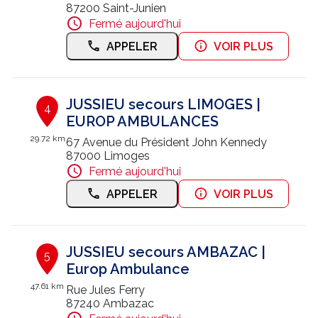
87200 Saint-Junien
Fermé aujourd'hui
APPELER
VOIR PLUS
JUSSIEU secours LIMOGES |
4
EUROP AMBULANCES
29.72 km
67 Avenue du Président John Kennedy
87000 Limoges
Fermé aujourd'hui
APPELER
VOIR PLUS
JUSSIEU secours AMBAZAC |
5
Europ Ambulance
47.61 km
Rue Jules Ferry
87240 Ambazac