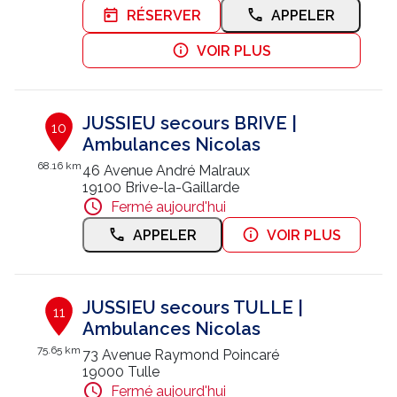
RÉSERVER
APPELER
VOIR PLUS
JUSSIEU secours BRIVE |
10
Ambulances Nicolas
68.16 km
46 Avenue André Malraux
19100 Brive-la-Gaillarde
Fermé aujourd'hui
APPELER
VOIR PLUS
JUSSIEU secours TULLE |
11
Ambulances Nicolas
75.65 km
73 Avenue Raymond Poincaré
19000 Tulle
Fermé aujourd'hui