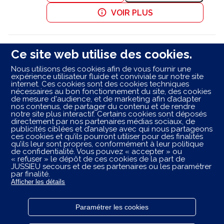
VOIR PLUS
Ce site web utilise des cookies.
JUSSIEU Secours Lavaveix-les-
16
Mines - Euro Star
Nous utilisons des cookies afin de vous fournir une
expérience utilisateur fluide et conviviale sur notre site
98.58 km
64 Rte d'Ahun
internet. Ces cookies sont des cookies techniques
23150 Lavaveix-les-Mines
nécessaires au bon fonctionnement du site, des cookies
de mesure d'audience, et de marketing afin d’adapter
Ouvert 24h/24
nos contenus, de partager du contenu et de rendre
notre site plus interactif. Certains cookies sont déposés
APPELER
VOIR PLUS
directement par nos partenaires médias sociaux, de
publicités ciblées et d’analyse avec qui nous partageons
ces cookies et qu’ils pourront utiliser pour des finalités
qu’ils leur sont propres, conformément à leur politique
de confidentialité. Vous pouvez « accepter » ou
Les centres ambulancier
JUSSIEU
secours
dans les
« refuser » le dépôt de ces cookies de la part de
villes à proximité
JUSSIEU secours et de ses partenaires ou les paramétrer
par finalité.
Afficher les détails
Trouvez votre centre JUSSIEU secours
Châlus
Paramétrer les cookies
Powered by
evermaps ©