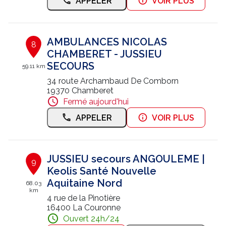
APPELER
VOIR PLUS
AMBULANCES NICOLAS
8
CHAMBERET - JUSSIEU
SECOURS
59.11 km
34 route Archambaud De Comborn
19370 Chamberet
Fermé aujourd'hui
APPELER
VOIR PLUS
JUSSIEU secours ANGOULEME |
9
Keolis Santé Nouvelle
Aquitaine Nord
68.03
km
4 rue de la Pinotière
16400 La Couronne
Ouvert 24h/24