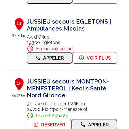
JUSSIEU secours EGLETONS |
14
Ambulances Nicolas
87.99 km
Av. d'Orluc
19300 Égletons
Fermé aujourd'hui
APPELER
VOIR PLUS
JUSSIEU secours MONTPON-
15
MENESTEROL | Keolis Santé
Nord Gironde
95.77 km
34 Rue du Président Wilson
24700 Montpon-Ménestérol
Ouvert 24h/24
RÉSERVER
APPELER