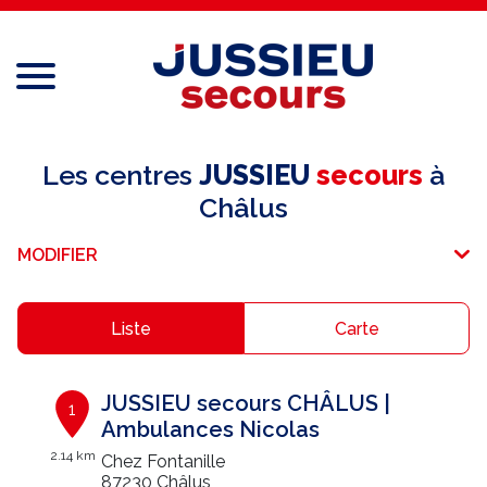
Menu
Réseau national
Les centres
JUSSIEU
secours
à
Châlus
Services aux professionnels
MODIFIER
Services aux particuliers
Recrutement
Liste
Carte
Espace adhérent
JUSSIEU secours CHÂLUS |
1
E-paiement
Ambulances Nicolas
2.14 km
Chez Fontanille
Une question ?
87230 Châlus