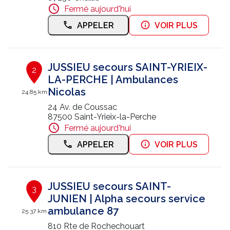
Fermé aujourd'hui
Nous contacter
APPELER
VOIR PLUS
Trouver un centre JUSSIEU
JUSSIEU secours SAINT-YRIEIX-
2
LA-PERCHE | Ambulances
Nicolas
24.85 km
24 Av. de Coussac
87500 Saint-Yrieix-la-Perche
Fermé aujourd'hui
APPELER
VOIR PLUS
JUSSIEU secours SAINT-
3
JUNIEN | Alpha secours service
ambulance 87
25.37 km
810 Rte de Rochechouart