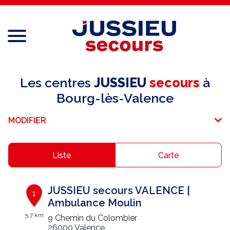
Menu
Réseau national
Les centres
JUSSIEU
secours
à
Bourg-lès-Valence
Services aux professionnels
MODIFIER
Services aux particuliers
Recrutement
Liste
Carte
Espace adhérent
JUSSIEU secours VALENCE |
1
E-paiement
Ambulance Moulin
5.7 km
9 Chemin du Colombier
Une question ?
26000 Valence