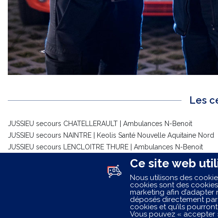
Les c
JUSSIEU secours CHATELLERAULT | Ambulances N-Benoit
JUSSIEU secours NAINTRE | Keolis Santé Nouvelle Aquitaine Nord
JUSSIEU secours LENCLOITRE THURE | Ambulances N-Benoit
JUSSIEU secours POITIERS | Keolis Santé Nouvelle Aquitaine Nord
Ce site web util
JUSSIEU secours CHINON | Ambulances BARTHES
Nous utilisons des cookies
JUSSIEU secours LOUDUN | Keolis Santé Nouvelle Aquitaine Nord
cookies sont des cookies
marketing afin d’adapter 
déposés directement par 
Les centre
cookies et qu’ils pourront
Vous pouvez « accepter »