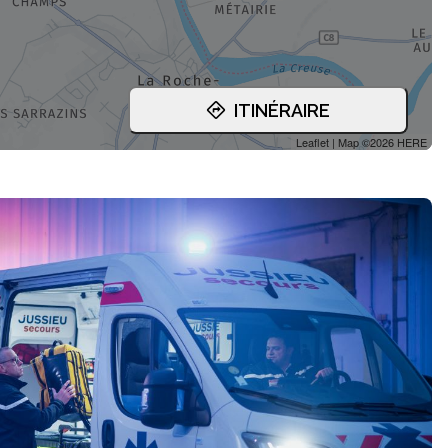
ITINÉRAIRE
Leaflet
| Map ©2026
HERE