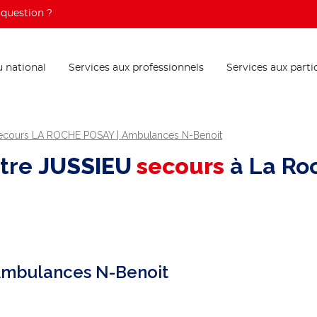
question ?
 national
Services aux professionnels
Services aux parti
ecours LA ROCHE POSAY | Ambulances N-Benoit
ntre
JUSSIEU
secours
à La Ro
Ambulances N-Benoit